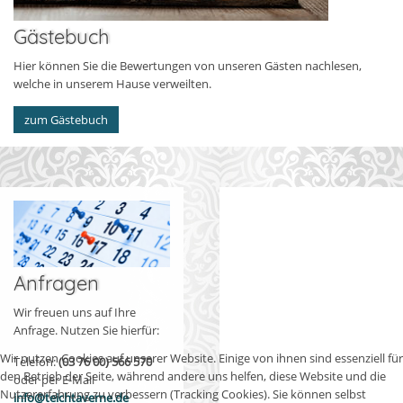
Gästebuch
Hier können Sie die Bewertungen von unseren Gästen nachlesen,
welche in unserem Hause verweilten.
zum Gästebuch
Anfragen
Wir freuen uns auf Ihre
Anfrage. Nutzen Sie hierfür:
Wir nutzen Cookies auf unserer Website. Einige von ihnen sind essenziell für
Telefon:
(03 76 00) 566 570
den Betrieb der Seite, während andere uns helfen, diese Website und die
oder per E-Mail
Nutzererfahrung zu verbessern (Tracking Cookies). Sie können selbst
info@teichtaverne.de